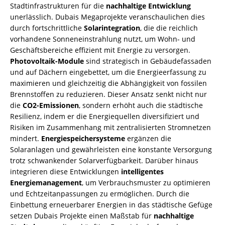
Stadtinfrastrukturen für die
nachhaltige Entwicklung
unerlässlich. Dubais Megaprojekte veranschaulichen dies
durch fortschrittliche
Solarintegration
, die die reichlich
vorhandene Sonneneinstrahlung nutzt, um Wohn- und
Geschäftsbereiche effizient mit Energie zu versorgen.
Photovoltaik-Module
sind strategisch in Gebäudefassaden
und auf Dächern eingebettet, um die Energieerfassung zu
maximieren und gleichzeitig die Abhängigkeit von fossilen
Brennstoffen zu reduzieren. Dieser Ansatz senkt nicht nur
die
CO2-Emissionen
, sondern erhöht auch die städtische
Resilienz, indem er die Energiequellen diversifiziert und
Risiken im Zusammenhang mit zentralisierten Stromnetzen
mindert.
Energiespeichersysteme
ergänzen die
Solaranlagen und gewährleisten eine konstante Versorgung
trotz schwankender Solarverfügbarkeit. Darüber hinaus
integrieren diese Entwicklungen
intelligentes
Energiemanagement
, um Verbrauchsmuster zu optimieren
und Echtzeitanpassungen zu ermöglichen. Durch die
Einbettung erneuerbarer Energien in das städtische Gefüge
setzen Dubais Projekte einen Maßstab für
nachhaltige