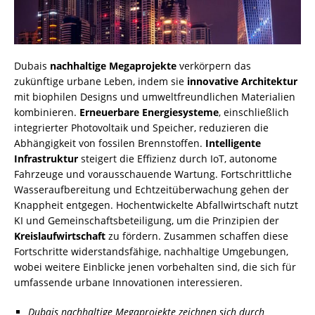
Dubais
nachhaltige Megaprojekte
verkörpern das
zukünftige urbane Leben, indem sie
innovative Architektur
mit biophilen Designs und umweltfreundlichen Materialien
kombinieren.
Erneuerbare Energiesysteme
, einschließlich
integrierter Photovoltaik und Speicher, reduzieren die
Abhängigkeit von fossilen Brennstoffen.
Intelligente
Infrastruktur
steigert die Effizienz durch IoT, autonome
Fahrzeuge und vorausschauende Wartung. Fortschrittliche
Wasseraufbereitung und Echtzeitüberwachung gehen der
Knappheit entgegen. Hochentwickelte Abfallwirtschaft nutzt
KI und Gemeinschaftsbeteiligung, um die Prinzipien der
Kreislaufwirtschaft
zu fördern. Zusammen schaffen diese
Fortschritte widerstandsfähige, nachhaltige Umgebungen,
wobei weitere Einblicke jenen vorbehalten sind, die sich für
umfassende urbane Innovationen interessieren.
Dubais nachhaltige Megaprojekte zeichnen sich durch