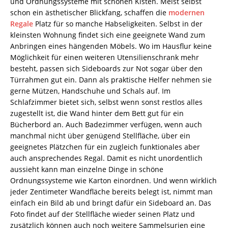
und Ordnungssysteme mit schönen Kisten. Meist selbst
schon ein ästhetischer Blickfang, schaffen die
modernen
Regale
Platz für so manche Habseligkeiten. Selbst in der
kleinsten Wohnung findet sich eine geeignete Wand zum
Anbringen eines hängenden Möbels. Wo im Hausflur keine
Möglichkeit für einen weiteren Utensilienschrank mehr
besteht, passen sich Sideboards zur Not sogar über den
Türrahmen gut ein. Dann als praktische Helfer nehmen sie
gerne Mützen, Handschuhe und Schals auf. Im
Schlafzimmer bietet sich, selbst wenn sonst restlos alles
zugestellt ist, die Wand hinter dem Bett gut für ein
Bücherbord an. Auch Badezimmer verfügen, wenn auch
manchmal nicht über genügend Stellfläche, über ein
geeignetes Plätzchen für ein zugleich funktionales aber
auch ansprechendes Regal. Damit es nicht unordentlich
aussieht kann man einzelne Dinge in schöne
Ordnungssysteme wie Karton einordnen. Und wenn wirklich
jeder Zentimeter Wandfläche bereits belegt ist, nimmt man
einfach ein Bild ab und bringt dafür ein Sideboard an. Das
Foto findet auf der Stellfläche wieder seinen Platz und
zusätzlich können auch noch weitere Sammelsurien eine