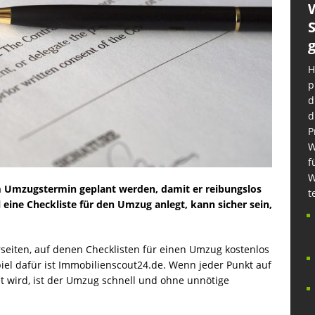
S
H
p
d
d
P
W
f
W
 Umzugstermin geplant werden, damit er reibungslos
t
ine Checkliste für den Umzug anlegt, kann sicher sein,
rseiten, auf denen Checklisten für einen Umzug kostenlos
el dafür ist Immobilienscout24.de. Wenn jeder Punkt auf
 wird, ist der Umzug schnell und ohne unnötige