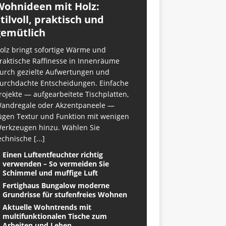
Wohnideen mit Holz:
tilvoll, praktisch und
gemütlich
olz bringt sofortige Wärme und
raktische Raffinesse in Innenräume
urch gezielte Aufwertungen und
urchdachte Entscheidungen. Einfache
rojekte — aufgearbeitete Tischplatten,
andregale oder Akzentpaneele —
ügen Textur und Funktion mit wenigen
erkzeugen hinzu. Wählen Sie
echnische
[...]
Einen Luftentfeuchter richtig
verwenden – So vermeiden Sie
Schimmel und muffige Luft
Fertighaus Bungalow moderne
Grundrisse für stufenfreies Wohnen
Aktuelle Wohntrends mit
multifunktionalen Tische zum
Arbeiten und Leben